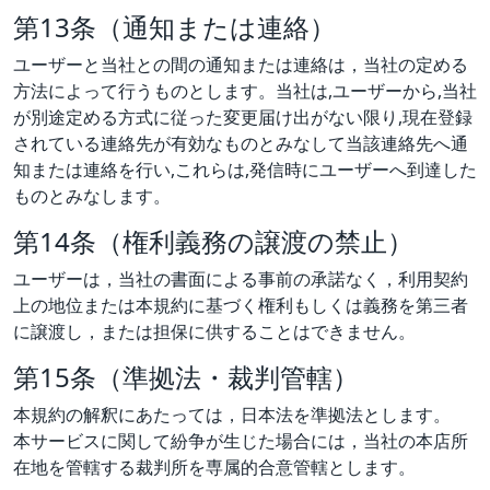
第13条（通知または連絡）
ユーザーと当社との間の通知または連絡は，当社の定める
方法によって行うものとします。当社は,ユーザーから,当社
が別途定める方式に従った変更届け出がない限り,現在登録
されている連絡先が有効なものとみなして当該連絡先へ通
知または連絡を行い,これらは,発信時にユーザーへ到達した
ものとみなします。
第14条（権利義務の譲渡の禁止）
ユーザーは，当社の書面による事前の承諾なく，利用契約
上の地位または本規約に基づく権利もしくは義務を第三者
に譲渡し，または担保に供することはできません。
第15条（準拠法・裁判管轄）
本規約の解釈にあたっては，日本法を準拠法とします。
本サービスに関して紛争が生じた場合には，当社の本店所
在地を管轄する裁判所を専属的合意管轄とします。