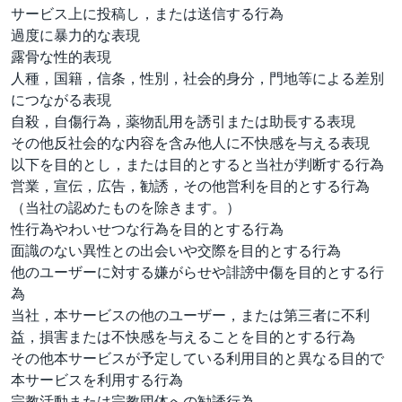
サービス上に投稿し，または送信する行為
過度に暴力的な表現
露骨な性的表現
人種，国籍，信条，性別，社会的身分，門地等による差別
につながる表現
自殺，自傷行為，薬物乱用を誘引または助長する表現
その他反社会的な内容を含み他人に不快感を与える表現
以下を目的とし，または目的とすると当社が判断する行為
営業，宣伝，広告，勧誘，その他営利を目的とする行為
（当社の認めたものを除きます。）
性行為やわいせつな行為を目的とする行為
面識のない異性との出会いや交際を目的とする行為
他のユーザーに対する嫌がらせや誹謗中傷を目的とする行
為
当社，本サービスの他のユーザー，または第三者に不利
益，損害または不快感を与えることを目的とする行為
その他本サービスが予定している利用目的と異なる目的で
本サービスを利用する行為
宗教活動または宗教団体への勧誘行為