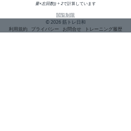
量×左回数)) ÷ 2
で計算しています
閲覧制限
© 2026
筋トレ日和
利用規約
プライバシー
お問合せ
トレーニング履歴