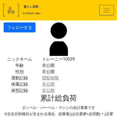
フォローする
ニックネーム
トレーニー10029
年齢
非公開
性別
非公開
運動記録
閲覧制限
体重記録
非公開
体型記録
非公開
累計総負荷
ダンベル・バーベル・マシンの合計重量です
※左右分割種目が含まれる場合、総重量は
((右重量×右回数) + (左重