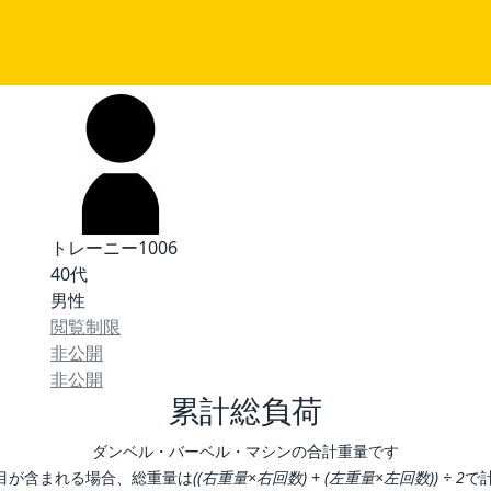
トレーニー1006
40代
男性
閲覧制限
非公開
非公開
累計総負荷
ダンベル・バーベル・マシンの合計重量です
目が含まれる場合、総重量は
((右重量×右回数) + (左重量×左回数)) ÷ 2
で