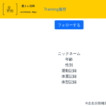
Training履歴
フォローする
ニックネーム
年齢
性別
運動記録
体重記録
体型記録
※左右分割種