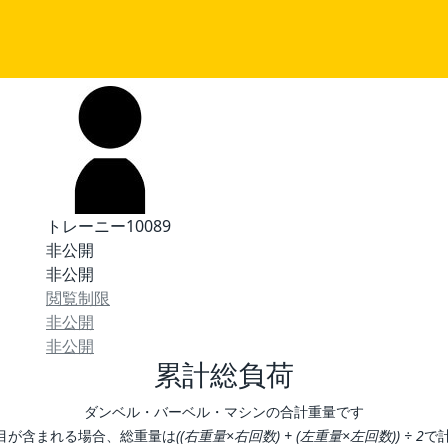
トレーニー10089
非公開
非公開
閲覧制限
非公開
非公開
累計総負荷
ダンベル・バーベル・マシンの合計重量です
目が含まれる場合、総重量は
((右重量×右回数) + (左重量×左回数)) ÷ 2
で