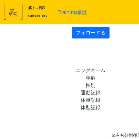
Training履歴
フォローする
ニックネーム
年齢
性別
運動記録
体重記録
体型記録
※左右分割種