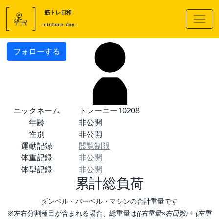
フォローする
ニックネーム
トレーニー10208
年齢
非公開
性別
非公開
運動記録
閲覧制限
体重記録
非公開
体型記録
非公開
累計総負荷
ダンベル・バーベル・マシンの合計重量です
※左右分割種目が含まれる場合、総重量は
((右重量×右回数) + (左重