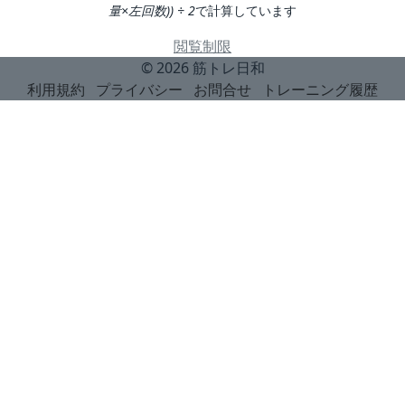
量×左回数)) ÷ 2
で計算しています
閲覧制限
© 2026
筋トレ日和
利用規約
プライバシー
お問合せ
トレーニング履歴