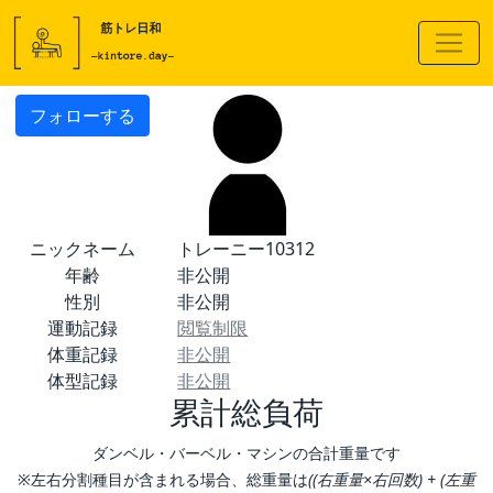
フォローする
ニックネーム
トレーニー10312
年齢
非公開
性別
非公開
運動記録
閲覧制限
体重記録
非公開
体型記録
非公開
累計総負荷
ダンベル・バーベル・マシンの合計重量です
※左右分割種目が含まれる場合、総重量は
((右重量×右回数) + (左重