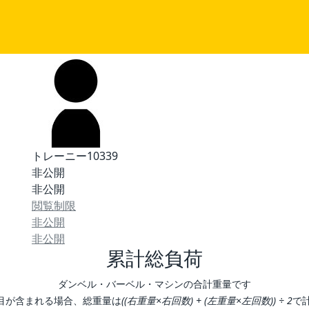
トレーニー10339
非公開
非公開
閲覧制限
非公開
非公開
累計総負荷
ダンベル・バーベル・マシンの合計重量です
目が含まれる場合、総重量は
((右重量×右回数) + (左重量×左回数)) ÷ 2
で