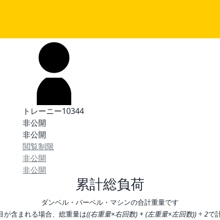
トレーニー10344
非公開
非公開
閲覧制限
非公開
非公開
累計総負荷
ダンベル・バーベル・マシンの合計重量です
目が含まれる場合、総重量は
((右重量×右回数) + (左重量×左回数)) ÷ 2
で