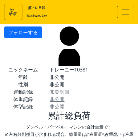
フォローする
ニックネーム
トレーニー10381
年齢
非公開
性別
非公開
運動記録
閲覧制限
体重記録
非公開
体型記録
非公開
累計総負荷
ダンベル・バーベル・マシンの合計重量です
※左右分割種目が含まれる場合、総重量は
((右重量×右回数) + (左重