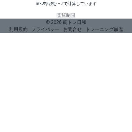
量×左回数)) ÷ 2
で計算しています
閲覧制限
© 2026
筋トレ日和
利用規約
プライバシー
お問合せ
トレーニング履歴