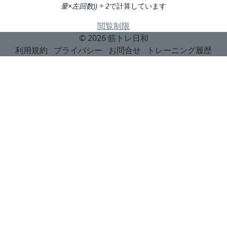
量×左回数)) ÷ 2
で計算しています
閲覧制限
© 2026
筋トレ日和
利用規約
プライバシー
お問合せ
トレーニング履歴