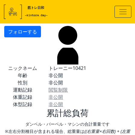
フォローする
ニックネーム
トレーニー10421
年齢
非公開
性別
非公開
運動記録
閲覧制限
体重記録
非公開
体型記録
非公開
累計総負荷
ダンベル・バーベル・マシンの合計重量です
※左右分割種目が含まれる場合、総重量は
((右重量×右回数) + (左重