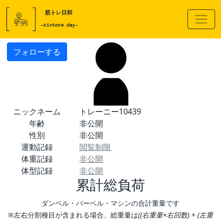
フォローする
ニックネーム
トレーニー10439
年齢
非公開
性別
非公開
運動記録
閲覧制限
体重記録
非公開
体型記録
非公開
累計総負荷
ダンベル・バーベル・マシンの合計重量です
※左右分割種目が含まれる場合、総重量は
((右重量×右回数) + (左重