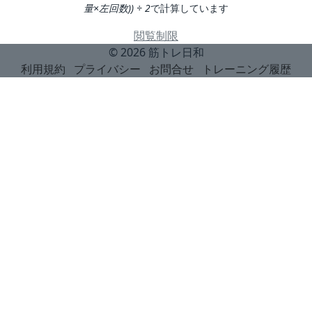
量×左回数)) ÷ 2
で計算しています
閲覧制限
© 2026
筋トレ日和
利用規約
プライバシー
お問合せ
トレーニング履歴