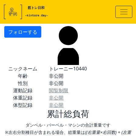
フォローする
ニックネーム
トレーニー10440
年齢
非公開
性別
非公開
運動記録
閲覧制限
体重記録
非公開
体型記録
非公開
累計総負荷
ダンベル・バーベル・マシンの合計重量です
※左右分割種目が含まれる場合、総重量は
((右重量×右回数) + (左重