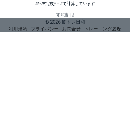
量×左回数)) ÷ 2
で計算しています
閲覧制限
© 2026
筋トレ日和
利用規約
プライバシー
お問合せ
トレーニング履歴