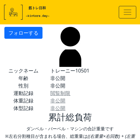
フォローする
ニックネーム
トレーニー10501
年齢
非公開
性別
非公開
運動記録
閲覧制限
体重記録
非公開
体型記録
非公開
累計総負荷
ダンベル・バーベル・マシンの合計重量です
※左右分割種目が含まれる場合、総重量は
((右重量×右回数) + (左重