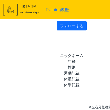
Training履歴
フォローする
ニックネーム
年齢
性別
運動記録
体重記録
体型記録
※左右分割種