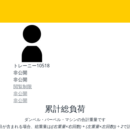
トレーニー10518
非公開
非公開
閲覧制限
非公開
非公開
累計総負荷
ダンベル・バーベル・マシンの合計重量です
目が含まれる場合、総重量は
((右重量×右回数) + (左重量×左回数)) ÷ 2
で