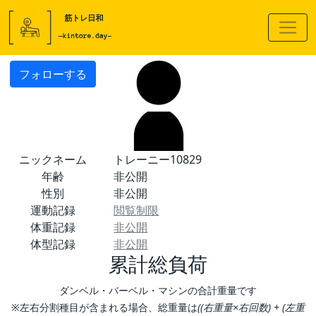
フォローする
ニックネーム
トレーニー10829
年齢
非公開
性別
非公開
運動記録
閲覧制限
体重記録
非公開
体型記録
非公開
累計総負荷
ダンベル・バーベル・マシンの合計重量です
※左右分割種目が含まれる場合、総重量は
((右重量×右回数) + (左重