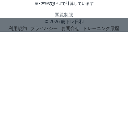
量×左回数)) ÷ 2
で計算しています
閲覧制限
© 2026
筋トレ日和
利用規約
プライバシー
お問合せ
トレーニング履歴