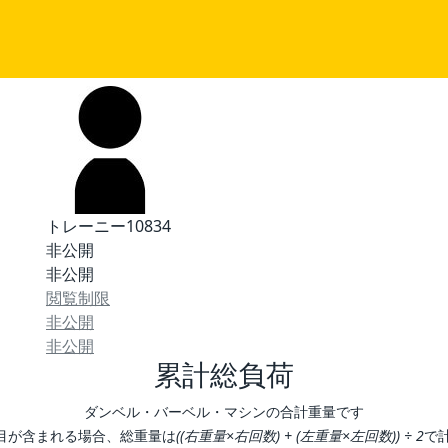
トレーニー10834
非公開
非公開
閲覧制限
非公開
非公開
累計総負荷
ダンベル・バーベル・マシンの合計重量です
目が含まれる場合、総重量は
((右重量×右回数) + (左重量×左回数)) ÷ 2
で