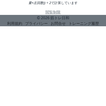
量×左回数)) ÷ 2
で計算しています
閲覧制限
© 2026
筋トレ日和
利用規約
プライバシー
お問合せ
トレーニング履歴