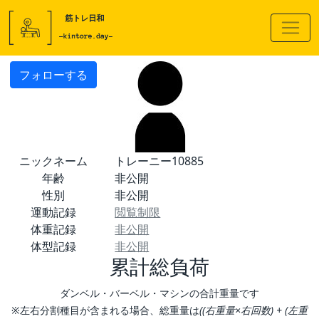
フォローする
ニックネーム
トレーニー10885
年齢
非公開
性別
非公開
運動記録
閲覧制限
体重記録
非公開
体型記録
非公開
累計総負荷
ダンベル・バーベル・マシンの合計重量です
※左右分割種目が含まれる場合、総重量は
((右重量×右回数) + (左重