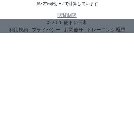
量×左回数)) ÷ 2
で計算しています
閲覧制限
© 2026
筋トレ日和
利用規約
プライバシー
お問合せ
トレーニング履歴