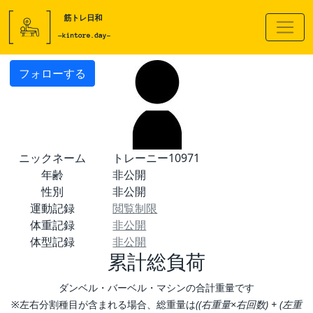
フォローする
ニックネーム
トレーニー10971
年齢
非公開
性別
非公開
運動記録
閲覧制限
体重記録
非公開
体型記録
非公開
累計総負荷
ダンベル・バーベル・マシンの合計重量です
※左右分割種目が含まれる場合、総重量は
((右重量×右回数) + (左重