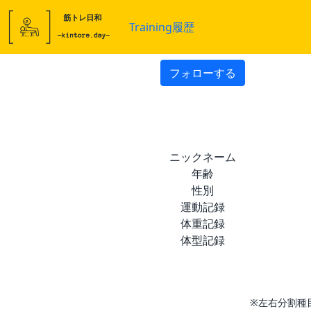
Training履歴
フォローする
ニックネーム
年齢
性別
運動記録
体重記録
体型記録
※左右分割種