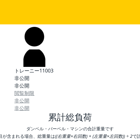
トレーニー11003
非公開
非公開
閲覧制限
非公開
非公開
累計総負荷
ダンベル・バーベル・マシンの合計重量です
目が含まれる場合、総重量は
((右重量×右回数) + (左重量×左回数)) ÷ 2
で