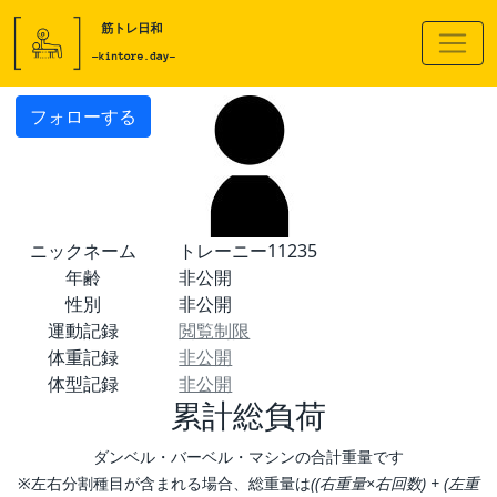
フォローする
ニックネーム
トレーニー11235
年齢
非公開
性別
非公開
運動記録
閲覧制限
体重記録
非公開
体型記録
非公開
累計総負荷
ダンベル・バーベル・マシンの合計重量です
※左右分割種目が含まれる場合、総重量は
((右重量×右回数) + (左重