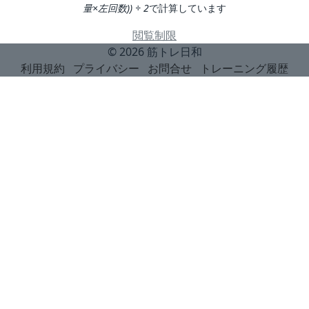
量×左回数)) ÷ 2
で計算しています
閲覧制限
© 2026
筋トレ日和
利用規約
プライバシー
お問合せ
トレーニング履歴