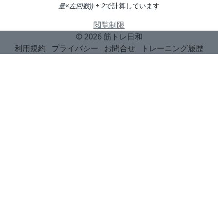
量×左回数)) ÷ 2
で計算しています
閲覧制限
© 2026
筋トレ日和
利用規約
プライバシー
お問合せ
トレーニング履歴