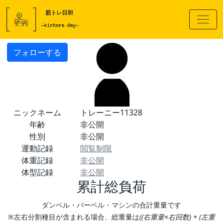
フォローする
ニックネーム
トレーニー11328
年齢
非公開
性別
非公開
運動記録
閲覧制限
体重記録
非公開
体型記録
非公開
累計総負荷
ダンベル・バーベル・マシンの合計重量です
※左右分割種目が含まれる場合、総重量は
((右重量×右回数) + (左重