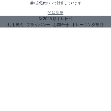
量×左回数)) ÷ 2
で計算しています
閲覧制限
© 2026
筋トレ日和
利用規約
プライバシー
お問合せ
トレーニング履歴