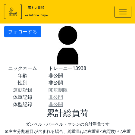
フォローする
ニックネーム
トレーニー13938
年齢
非公開
性別
非公開
運動記録
閲覧制限
体重記録
非公開
体型記録
非公開
累計総負荷
ダンベル・バーベル・マシンの合計重量です
※左右分割種目が含まれる場合、総重量は
((右重量×右回数) + (左重