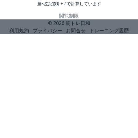
量×左回数)) ÷ 2
で計算しています
閲覧制限
© 2026
筋トレ日和
利用規約
プライバシー
お問合せ
トレーニング履歴