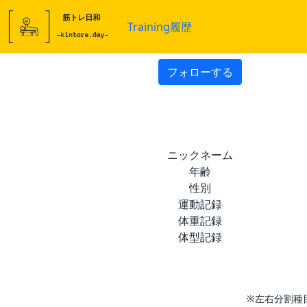
Training履歴
フォローする
ニックネーム
年齢
性別
運動記録
体重記録
体型記録
※左右分割種