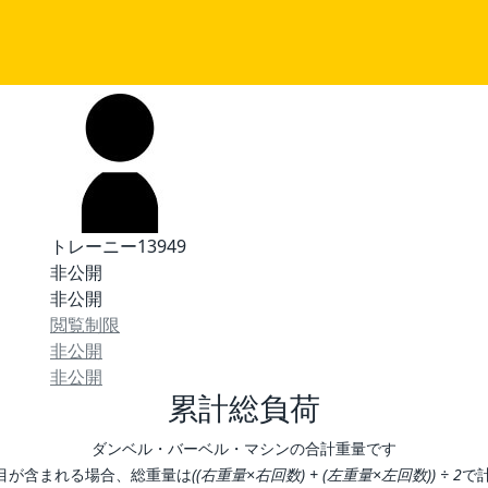
トレーニー13949
非公開
非公開
閲覧制限
非公開
非公開
累計総負荷
ダンベル・バーベル・マシンの合計重量です
目が含まれる場合、総重量は
((右重量×右回数) + (左重量×左回数)) ÷ 2
で