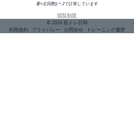
量×左回数)) ÷ 2
で計算しています
閲覧制限
© 2026
筋トレ日和
利用規約
プライバシー
お問合せ
トレーニング履歴