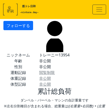
フォローする
ニックネーム
トレーニー13954
年齢
非公開
性別
非公開
運動記録
閲覧制限
体重記録
非公開
体型記録
非公開
累計総負荷
ダンベル・バーベル・マシンの合計重量です
※左右分割種目が含まれる場合、総重量は
((右重量×右回数) + (左重