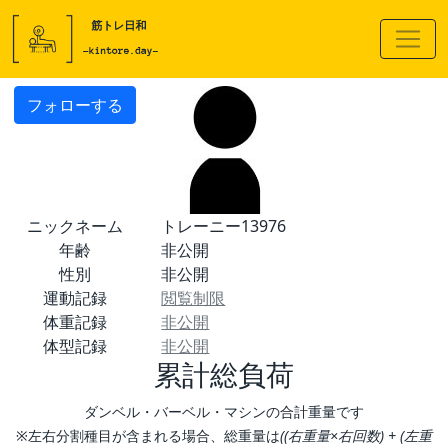
フォローする
ニックネーム
トレーニー13976
年齢
非公開
性別
非公開
運動記録
閲覧制限
体重記録
非公開
体型記録
非公開
累計総負荷
ダンベル・バーベル・マシンの合計重量です
※左右分割種目が含まれる場合、総重量は
((右重量×右回数) + (左重