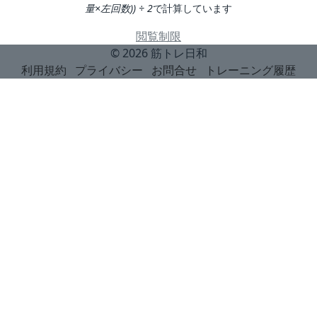
量×左回数)) ÷ 2
で計算しています
閲覧制限
© 2026
筋トレ日和
利用規約
プライバシー
お問合せ
トレーニング履歴