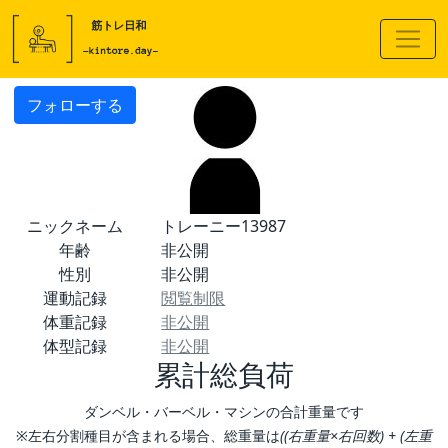
フォローする
ニックネーム
トレーニー13987
年齢
非公開
性別
非公開
運動記録
閲覧制限
体重記録
非公開
体型記録
非公開
累計総負荷
ダンベル・バーベル・マシンの合計重量です
※左右分割種目が含まれる場合、総重量は
((右重量×右回数) + (左重