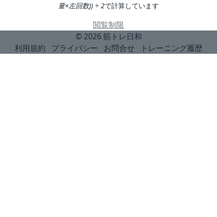
量×左回数)) ÷ 2
で計算しています
閲覧制限
© 2026
筋トレ日和
利用規約
プライバシー
お問合せ
トレーニング履歴