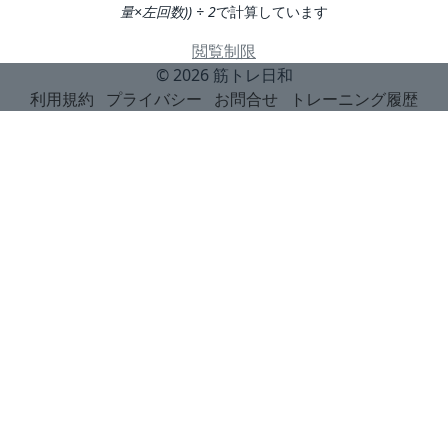
量×左回数)) ÷ 2
で計算しています
閲覧制限
© 2026
筋トレ日和
利用規約
プライバシー
お問合せ
トレーニング履歴