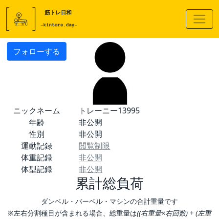
フォローする
ニックネーム
トレーニー13995
年齢
非公開
性別
非公開
運動記録
閲覧制限
体重記録
非公開
体型記録
非公開
累計総負荷
ダンベル・バーベル・マシンの合計重量です
※左右分割種目が含まれる場合、総重量は
((右重量×右回数) + (左重