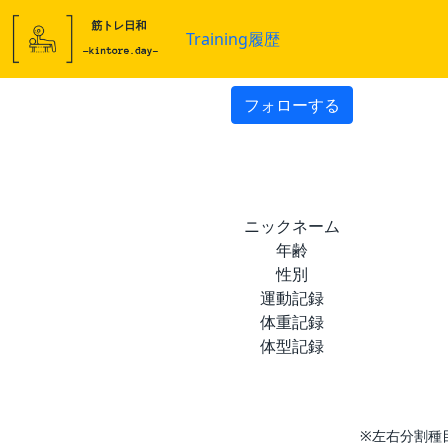
Training履歴
フォローする
ニックネーム
年齢
性別
運動記録
体重記録
体型記録
※左右分割種