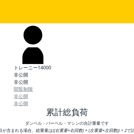
トレーニー14000
非公開
非公開
閲覧制限
非公開
非公開
累計総負荷
ダンベル・バーベル・マシンの合計重量です
目が含まれる場合、総重量は
((右重量×右回数) + (左重量×左回数)) ÷ 2
で