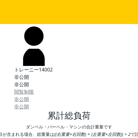
トレーニー14002
非公開
非公開
閲覧制限
非公開
非公開
累計総負荷
ダンベル・バーベル・マシンの合計重量です
目が含まれる場合、総重量は
((右重量×右回数) + (左重量×左回数)) ÷ 2
で