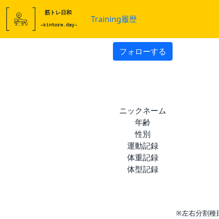
Training履歴
フォローする
ニックネーム
年齢
性別
運動記録
体重記録
体型記録
※左右分割種