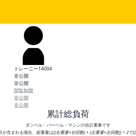
トレーニー14004
非公開
非公開
閲覧制限
非公開
非公開
累計総負荷
ダンベル・バーベル・マシンの合計重量です
目が含まれる場合、総重量は
((右重量×右回数) + (左重量×左回数)) ÷ 2
で