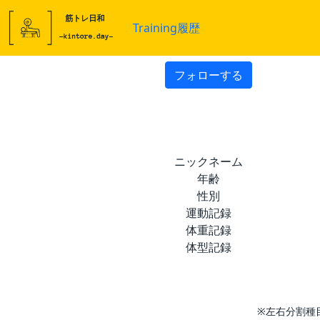
Training履歴
フォローする
ニックネーム
年齢
性別
運動記録
体重記録
体型記録
※左右分割種