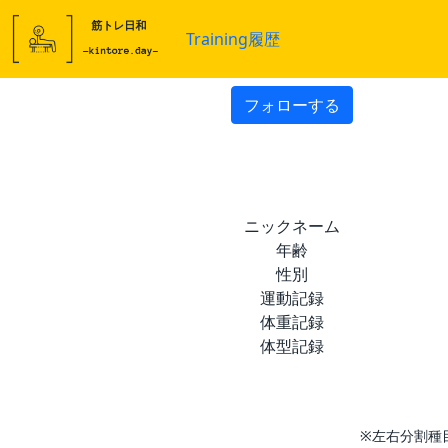
Training履歴
フォローする
ニックネーム
年齢
性別
運動記録
体重記録
体型記録
※左右分割種