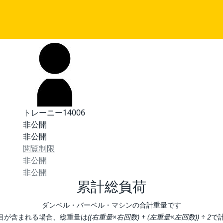
トレーニー14006
非公開
非公開
閲覧制限
非公開
非公開
累計総負荷
ダンベル・バーベル・マシンの合計重量です
目が含まれる場合、総重量は
((右重量×右回数) + (左重量×左回数)) ÷ 2
で