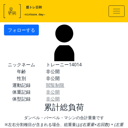
フォローする
ニックネーム
トレーニー14014
年齢
非公開
性別
非公開
運動記録
閲覧制限
体重記録
非公開
体型記録
非公開
累計総負荷
ダンベル・バーベル・マシンの合計重量です
※左右分割種目が含まれる場合、総重量は
((右重量×右回数) + (左重