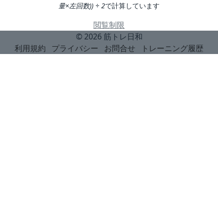
量×左回数)) ÷ 2
で計算しています
閲覧制限
© 2026
筋トレ日和
利用規約
プライバシー
お問合せ
トレーニング履歴