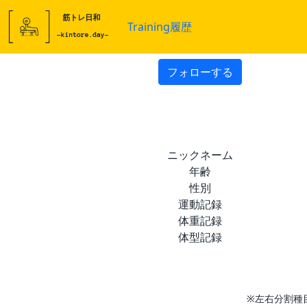
Training履歴
フォローする
ニックネーム
年齢
性別
運動記録
体重記録
体型記録
※左右分割種