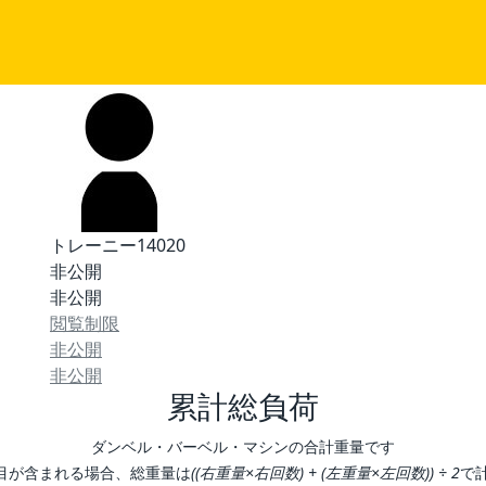
トレーニー14020
非公開
非公開
閲覧制限
非公開
非公開
累計総負荷
ダンベル・バーベル・マシンの合計重量です
目が含まれる場合、総重量は
((右重量×右回数) + (左重量×左回数)) ÷ 2
で