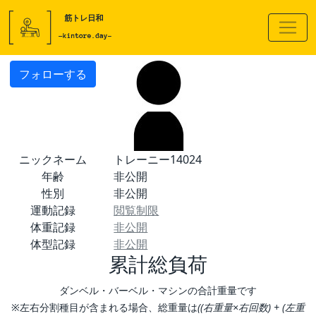
フォローする
ニックネーム
トレーニー14024
年齢
非公開
性別
非公開
運動記録
閲覧制限
体重記録
非公開
体型記録
非公開
累計総負荷
ダンベル・バーベル・マシンの合計重量です
※左右分割種目が含まれる場合、総重量は
((右重量×右回数) + (左重