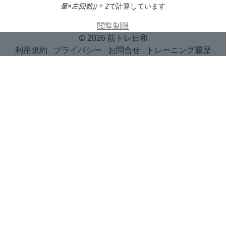
量×左回数)) ÷ 2
で計算しています
閲覧制限
© 2026
筋トレ日和
利用規約
プライバシー
お問合せ
トレーニング履歴