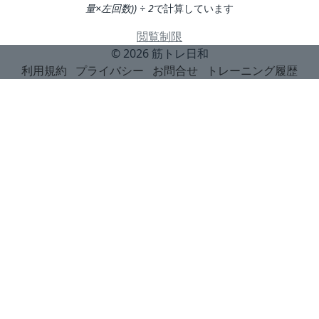
量×左回数)) ÷ 2
で計算しています
閲覧制限
© 2026
筋トレ日和
利用規約
プライバシー
お問合せ
トレーニング履歴