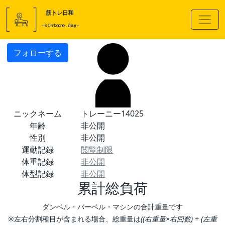
フォローする
ニックネーム
トレーニー14025
年齢
非公開
性別
非公開
運動記録
閲覧制限
体重記録
非公開
体型記録
非公開
累計総負荷
ダンベル・バーベル・マシンの合計重量です
※左右分割種目が含まれる場合、総重量は
((右重量×右回数) + (左重