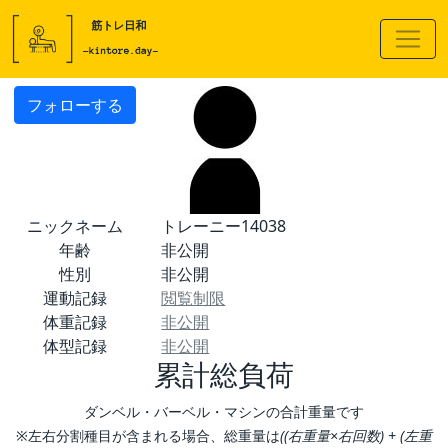
フォローする
ニックネーム
トレーニー14038
年齢
非公開
性別
非公開
運動記録
閲覧制限
体重記録
非公開
体型記録
非公開
累計総負荷
ダンベル・バーベル・マシンの合計重量です
※左右分割種目が含まれる場合、総重量は
((右重量×右回数) + (左重