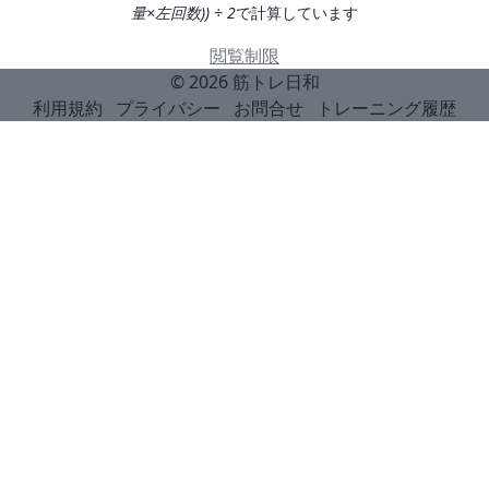
量×左回数)) ÷ 2
で計算しています
閲覧制限
© 2026
筋トレ日和
利用規約
プライバシー
お問合せ
トレーニング履歴