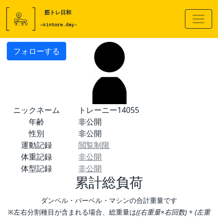
フォローする
ニックネーム
トレーニー14055
年齢
非公開
性別
非公開
運動記録
閲覧制限
体重記録
非公開
体型記録
非公開
累計総負荷
ダンベル・バーベル・マシンの合計重量です
※左右分割種目が含まれる場合、総重量は
((右重量×右回数) + (左重