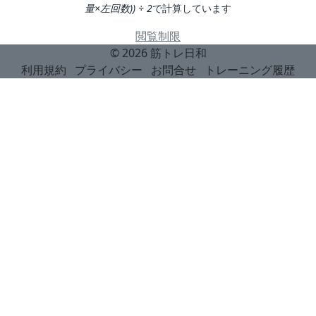
量×左回数)) ÷ 2
で計算しています
閲覧制限
© 2026
筋トレ日和
利用規約
プライバシー
お問合せ
トレーニング履歴