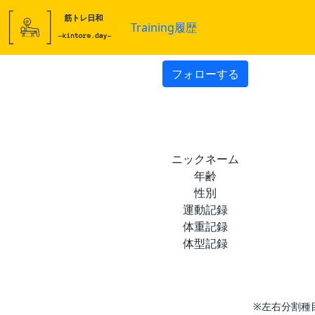
Training履歴
フォローする
ニックネーム
年齢
性別
運動記録
体重記録
体型記録
※左右分割種