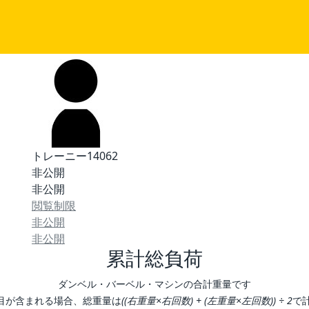
トレーニー14062
非公開
非公開
閲覧制限
非公開
非公開
累計総負荷
ダンベル・バーベル・マシンの合計重量です
目が含まれる場合、総重量は
((右重量×右回数) + (左重量×左回数)) ÷ 2
で