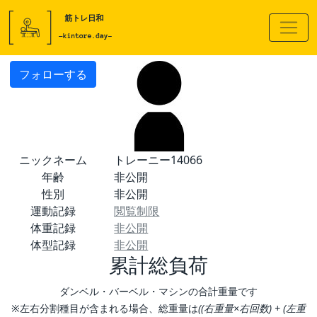
フォローする
ニックネーム
トレーニー14066
年齢
非公開
性別
非公開
運動記録
閲覧制限
体重記録
非公開
体型記録
非公開
累計総負荷
ダンベル・バーベル・マシンの合計重量です
※左右分割種目が含まれる場合、総重量は
((右重量×右回数) + (左重