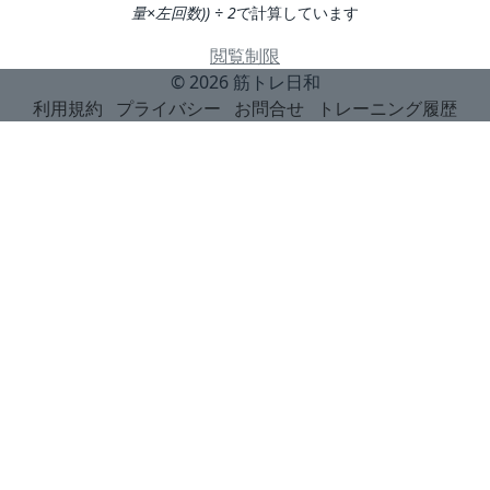
量×左回数)) ÷ 2
で計算しています
閲覧制限
© 2026
筋トレ日和
利用規約
プライバシー
お問合せ
トレーニング履歴