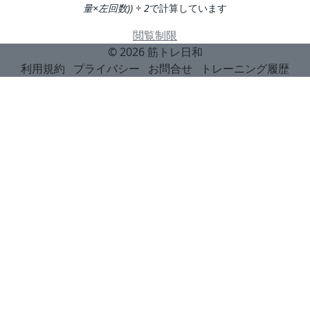
量×左回数)) ÷ 2
で計算しています
閲覧制限
© 2026
筋トレ日和
利用規約
プライバシー
お問合せ
トレーニング履歴