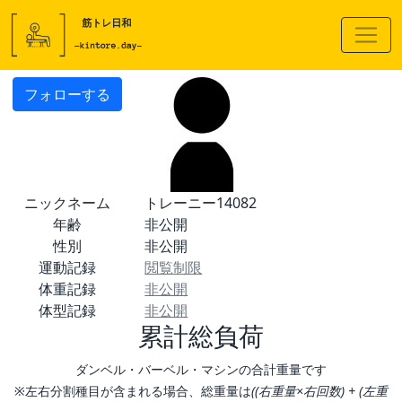
フォローする
ニックネーム
トレーニー14082
年齢
非公開
性別
非公開
運動記録
閲覧制限
体重記録
非公開
体型記録
非公開
累計総負荷
ダンベル・バーベル・マシンの合計重量です
※左右分割種目が含まれる場合、総重量は
((右重量×右回数) + (左重