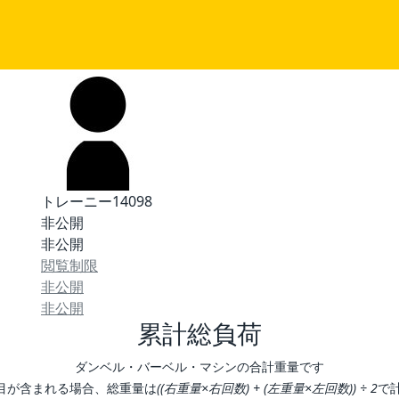
トレーニー14098
非公開
非公開
閲覧制限
非公開
非公開
累計総負荷
ダンベル・バーベル・マシンの合計重量です
目が含まれる場合、総重量は
((右重量×右回数) + (左重量×左回数)) ÷ 2
で