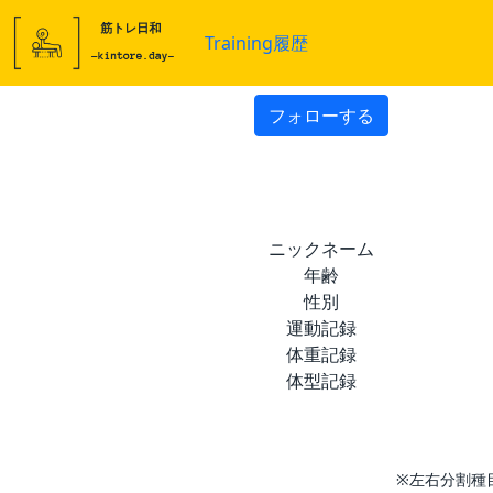
Training履歴
フォローする
ニックネーム
年齢
性別
運動記録
体重記録
体型記録
※左右分割種