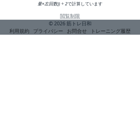
量×左回数)) ÷ 2
で計算しています
閲覧制限
© 2026
筋トレ日和
利用規約
プライバシー
お問合せ
トレーニング履歴