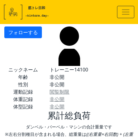
フォローする
ニックネーム
トレーニー14100
年齢
非公開
性別
非公開
運動記録
閲覧制限
体重記録
非公開
体型記録
非公開
累計総負荷
ダンベル・バーベル・マシンの合計重量です
※左右分割種目が含まれる場合、総重量は
((右重量×右回数) + (左重