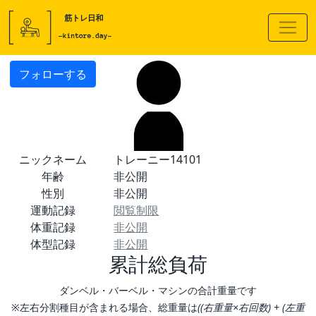
フォローする
ニックネーム
トレーニー14101
年齢
非公開
性別
非公開
運動記録
閲覧制限
体重記録
非公開
体型記録
非公開
累計総負荷
ダンベル・バーベル・マシンの合計重量です
※左右分割種目が含まれる場合、総重量は
((右重量×右回数) + (左重