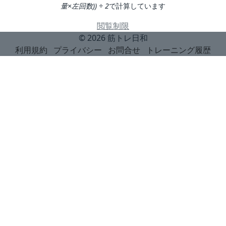
量×左回数)) ÷ 2
で計算しています
閲覧制限
© 2026
筋トレ日和
利用規約
プライバシー
お問合せ
トレーニング履歴