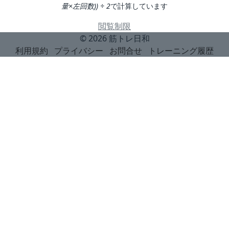
量×左回数)) ÷ 2
で計算しています
閲覧制限
© 2026
筋トレ日和
利用規約
プライバシー
お問合せ
トレーニング履歴