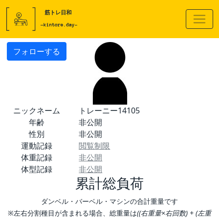
フォローする
ニックネーム
トレーニー14105
年齢
非公開
性別
非公開
運動記録
閲覧制限
体重記録
非公開
体型記録
非公開
累計総負荷
ダンベル・バーベル・マシンの合計重量です
※左右分割種目が含まれる場合、総重量は
((右重量×右回数) + (左重