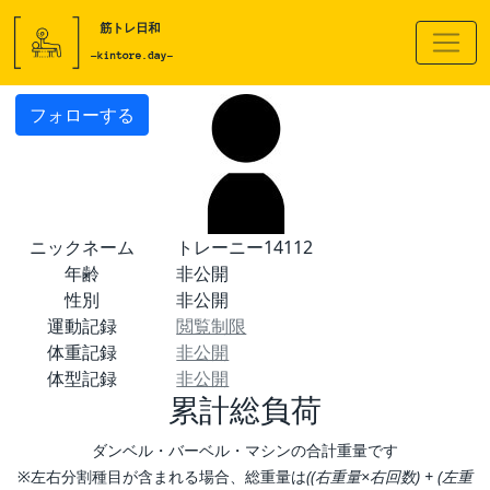
フォローする
ニックネーム
トレーニー14112
年齢
非公開
性別
非公開
運動記録
閲覧制限
体重記録
非公開
体型記録
非公開
累計総負荷
ダンベル・バーベル・マシンの合計重量です
※左右分割種目が含まれる場合、総重量は
((右重量×右回数) + (左重