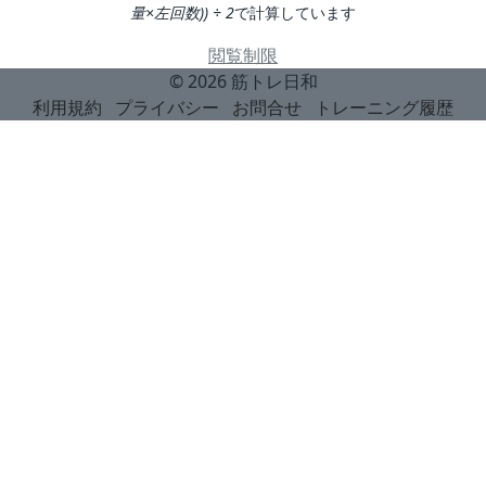
量×左回数)) ÷ 2
で計算しています
閲覧制限
© 2026
筋トレ日和
利用規約
プライバシー
お問合せ
トレーニング履歴