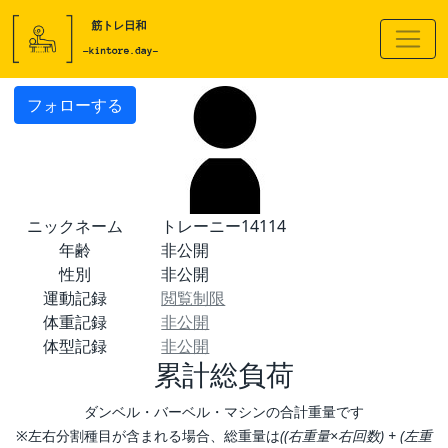
フォローする
ニックネーム
トレーニー14114
年齢
非公開
性別
非公開
運動記録
閲覧制限
体重記録
非公開
体型記録
非公開
累計総負荷
ダンベル・バーベル・マシンの合計重量です
※左右分割種目が含まれる場合、総重量は
((右重量×右回数) + (左重