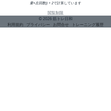
量×左回数)) ÷ 2
で計算しています
閲覧制限
© 2026
筋トレ日和
利用規約
プライバシー
お問合せ
トレーニング履歴