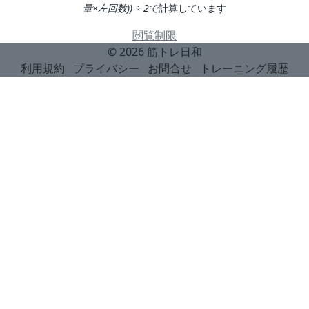
量×左回数)) ÷ 2
で計算しています
閲覧制限
© 2026
筋トレ日和
利用規約
プライバシー
お問合せ
トレーニング履歴