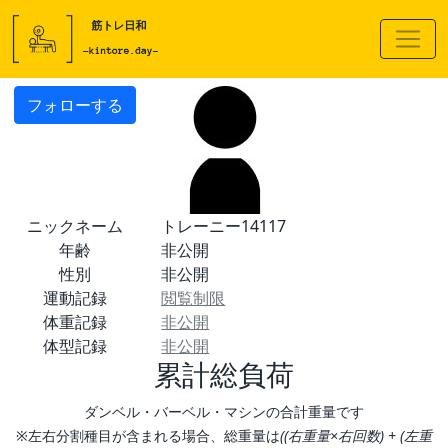
フォローする
ニックネーム
トレーニー14117
年齢
非公開
性別
非公開
運動記録
閲覧制限
体重記録
非公開
体型記録
非公開
累計総負荷
ダンベル・バーベル・マシンの合計重量です
※左右分割種目が含まれる場合、総重量は
((右重量×右回数) + (左重