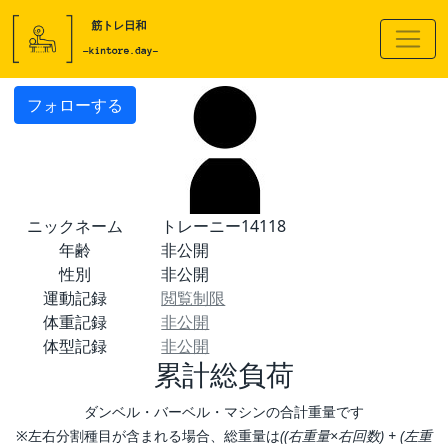
フォローする
ニックネーム
トレーニー14118
年齢
非公開
性別
非公開
運動記録
閲覧制限
体重記録
非公開
体型記録
非公開
累計総負荷
ダンベル・バーベル・マシンの合計重量です
※左右分割種目が含まれる場合、総重量は
((右重量×右回数) + (左重