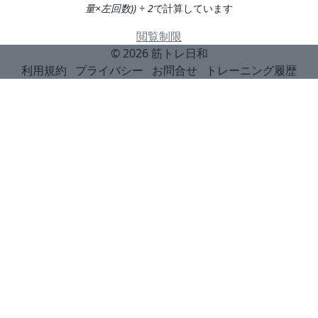
量×左回数)) ÷ 2
で計算しています
閲覧制限
© 2026
筋トレ日和
利用規約
プライバシー
お問合せ
トレーニング履歴