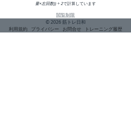
量×左回数)) ÷ 2
で計算しています
閲覧制限
© 2026
筋トレ日和
利用規約
プライバシー
お問合せ
トレーニング履歴