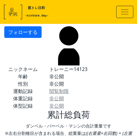
フォローする
ニックネーム
トレーニー14123
年齢
非公開
性別
非公開
運動記録
閲覧制限
体重記録
非公開
体型記録
非公開
累計総負荷
ダンベル・バーベル・マシンの合計重量です
※左右分割種目が含まれる場合、総重量は
((右重量×右回数) + (左重